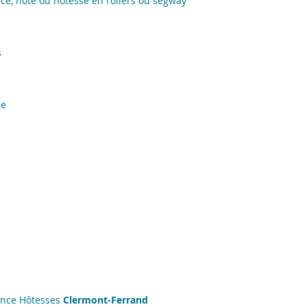
ce, hôte ou hôtesse en rollers ou segway
s
de
ance Hôtesses
Clermont-Ferrand