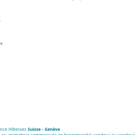
s
de
ance Hôtesses
Suisse - Genève
l ou animatrice commerciale en hypermarché, vendeur ou vendeus