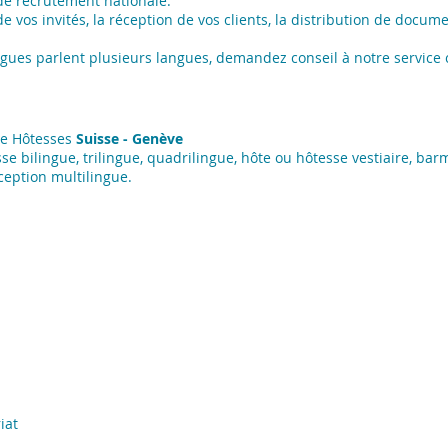
e recrutement nationale.
e vos invités, la réception de vos clients, la distribution de docum
ingues parlent plusieurs langues, demandez conseil à notre service c
ce Hôtesses
Suisse - Genève
sse bilingue, trilingue, quadrilingue, hôte ou hôtesse vestiaire, b
ception multilingue.
iat