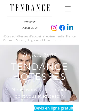
Depuis 2005
Hôtes et hôtesses d’accueil et événementiel France,
Monaco, Suisse, Belgique et Luxembourg
Depuis 2005
TENDANCE
HOTESSES
Nous avons le savoir-faire
dont vous avez besoin.
Devis en ligne gratuit