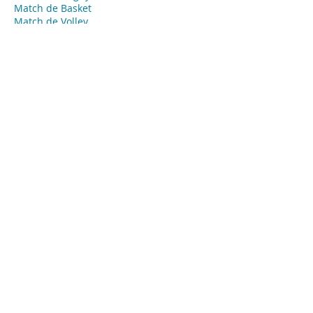
Match de Basket
Match de Volley
Open de tennis
Open de Golf
​Course automobile
Course hippique
Marathon
Course
​Coupe
Événements privés - Agence Tendance
Hôtesses
Quimper
Hôte ou hôtesse d’accueil événementiel
pour vos évènements privés, concierge,
animateur ou animatrice, babysitter…
Missions:
Accueil de vos invités
Emargement
Placement
Vestiaire