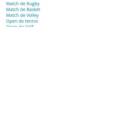
Match de Rugby
Match de Basket
Match de Volley
Open de tennis
Open de Golf
​Course automobile
Course hippique
Marathon
Course
​Coupe
Événements privés - Agence Tendance
Hôtesses
Melun
Hôte ou hôtesse d’accueil événementiel
pour vos évènements privés, concierge,
animateur ou animatrice, babysitter…
Missions:
Accueil de vos invités
Emargement
Placement