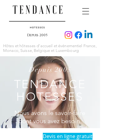
Depuis 2005
Hôtes et hôtesses d’accueil et événementiel France,
Monaco, Suisse, Belgique et Luxembourg
Depuis 2005
TENDANCE
HOTESSES
Nous avons le savoir-faire
dont vous avez besoin.
Devis en ligne gratuit