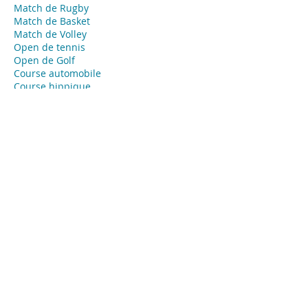
Match de Rugby
Match de Basket
Match de Volley
Open de tennis
Open de Golf
​Course automobile
Course hippique
Marathon
Course
​Coupe
Événements privés - Agence Tendance
Hôtesses
Lyon
Hôte ou hôtesse d’accueil événementiel
pour vos évènements privés, concierge,
animateur ou animatrice, babysitter…
Missions:
Accueil de vos invités
Emargement
Placement