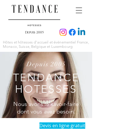
Depuis 2005
Hôtes et hôtesses d’accueil et événementiel France,
Monaco, Suisse, Belgique et Luxembourg
Depuis 2005
TENDANCE
HOTESSES
Nous avons le savoir-faire
dont vous avez besoin.
Devis en ligne gratuit