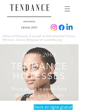
Depuis 2005
Hôtes et hôtesses d’accueil et événementiel France,
Monaco, Suisse, Belgique et Luxembourg
Depuis 2005
TENDANCE
HOTESSES
Nous avons le savoir-faire
dont vous avez besoin.
Devis en ligne gratuit