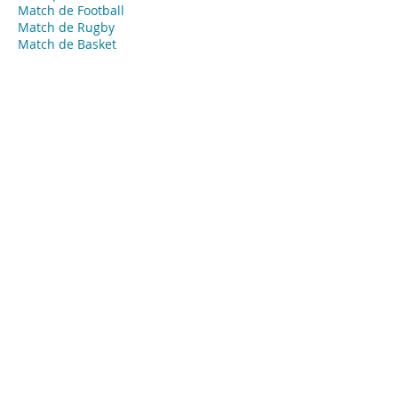
Match de Football
Match de Rugby
Match de Basket
Match de Volley
Open de tennis
Open de Golf
​Course automobile
Course hippique
Marathon
Course
​Coupe
Événements privés - Agence Tendance
Hôtesses
Guadeloupe
Hôte ou hôtesse d’accueil événementiel
pour vos évènements privés, concierge,
animateur ou animatrice, babysitter…
Missions:
Accueil de vos invités
Emargement