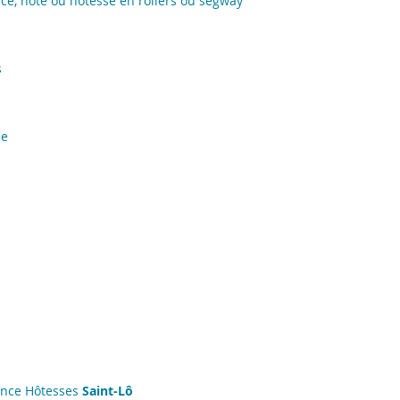
ce, hôte ou hôtesse en rollers ou segway
s
de
ance Hôtesses
Saint-Lô