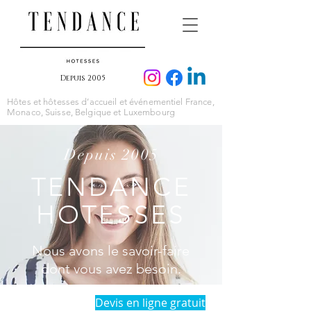
Depuis 2005
Hôtes et hôtesses d’accueil et événementiel France,
Monaco, Suisse, Belgique et Luxembourg
Depuis 2005
TENDANCE
HOTESSES
Nous avons le savoir-faire
dont vous avez besoin.
Devis en ligne gratuit