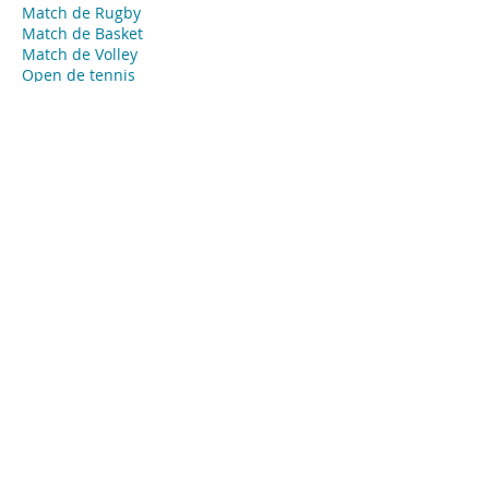
Match de Rugby
Match de Basket
Match de Volley
Open de tennis
Open de Golf
​Course automobile
Course hippique
Marathon
Course
​Coupe
Événements privés - Agence Tendance
Hôtesses
Poitiers
Hôte ou hôtesse d’accueil événementiel
pour vos évènements privés, concierge,
animateur ou animatrice, babysitter…
Missions:
Accueil de vos invités
Emargement
Placement