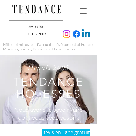
Depuis 2005
Hôtes et hôtesses d’accueil et événementiel France,
Monaco, Suisse, Belgique et Luxembourg
Depuis 2005
TENDANCE
HOTESSES
Nous avons le savoir-faire
dont vous avez besoin.
Devis en ligne gratuit