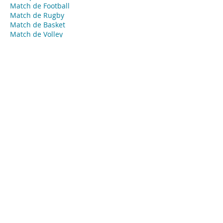
Match de Football
Match de Rugby
Match de Basket
Match de Volley
Open de tennis
Open de Golf
​Course automobile
Course hippique
Marathon
Course
​Coupe
Événements privés - Agence Tendance
Hôtesses
Nancy
Hôte ou hôtesse d’accueil événementiel
pour vos évènements privés, concierge,
animateur ou animatrice, babysitter…
Missions:
Accueil de vos invités
Emargement