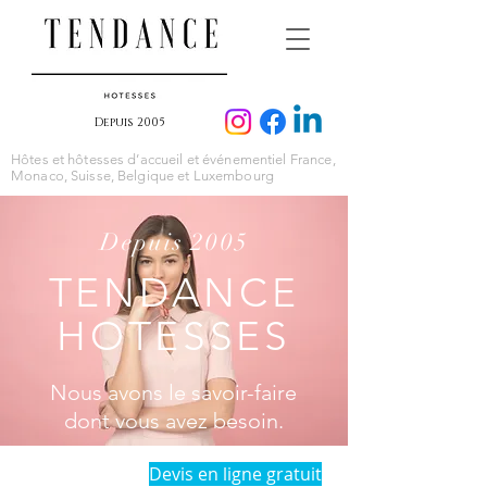
Depuis 2005
Hôtes et hôtesses d’accueil et événementiel France,
Monaco, Suisse, Belgique et Luxembourg
Depuis 2005
TENDANCE
HOTESSES
Nous avons le savoir-faire
dont vous avez besoin.
Devis en ligne gratuit