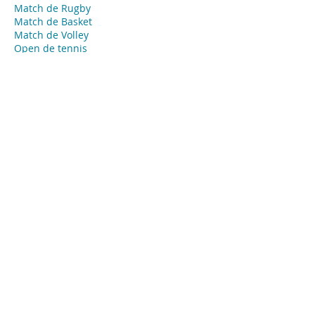
Match de Rugby
Match de Basket
Match de Volley
Open de tennis
Open de Golf
​Course automobile
Course hippique
Marathon
Course
​Coupe
Événements privés - Agence Tendance
Hôtesses
Limoges
Hôte ou hôtesse d’accueil événementiel
pour vos évènements privés, concierge,
animateur ou animatrice, babysitter…
Missions:
Accueil de vos invités
Emargement
Placement