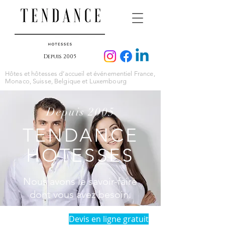
Depuis 2005
Hôtes et hôtesses d’accueil et événementiel France,
Monaco, Suisse, Belgique et Luxembourg
Depuis 2005
TENDANCE
HOTESSES
Nous avons le savoir-faire
dont vous avez besoin.
Devis en ligne gratuit