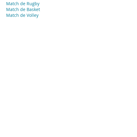
Match de Rugby
Match de Basket
Match de Volley
Open de tennis
Open de Golf
​Course automobile
Course hippique
Marathon
Course
​Coupe
Événements privés - Agence Tendance
Hôtesses
Chaumont
Hôte ou hôtesse d’accueil événementiel
pour vos évènements privés, concierge,
animateur ou animatrice, babysitter…
Missions:
Accueil de vos invités
Emargement
Placement